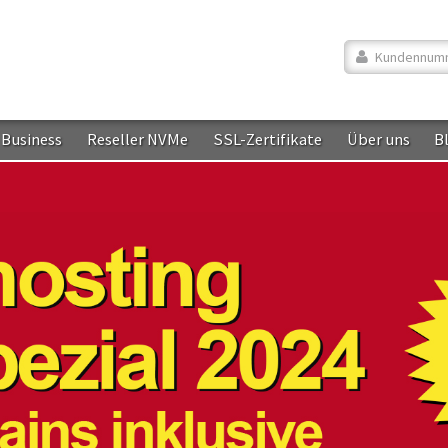
Kundennumm
Business
Reseller NVMe
SSL-Zertifikate
Über uns
B