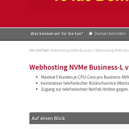
Was können wir für Sie tun?
Domain bestellen
Sie sind hier:
Webhosting NVMe Business
/
Webhosting NVMe Bus
Webhosting NVMe Business-L v
Maximal 5 Kunden je CPU-Core pro Business-NVM
kostenloser telefonischer Rückrufservice (Montag
Zugang zur telefonischen Notfall-Hotline gegen 
Auf einen Blick