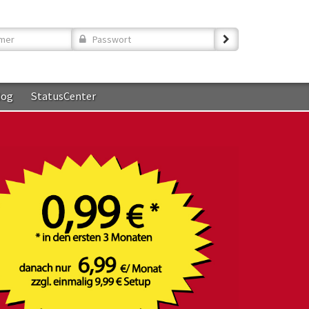
er
Passwort
log
StatusCenter